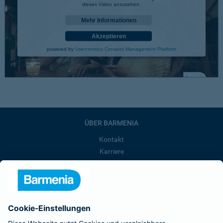
dieses Video anzusehen.
Mehr Informationen
Akzeptieren
powered by
Usercentrics Consent Management Platform
ÜBER BARMENIA
Kontakt
Karriere
Presse
Unternehmen
Anfahrt
Affiliate-Partner werden
Barmenia ist Teil der BarmeniaGothaer