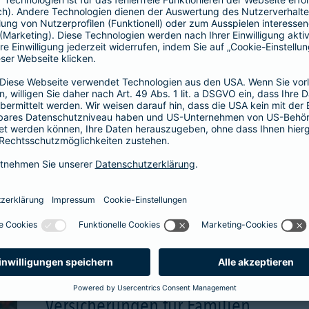
wählbare Beitragsgara
attraktive Renditechan
aben
mehr Infos
Versicherungen für Familien