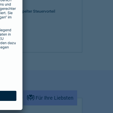
ntie
cen und doppelter Steuervorteil
Für Ihre Liebsten