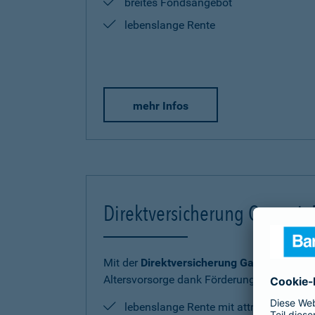
breites Fondsangebot
lebenslange Rente
mehr Infos
Direktversicherung Garantie
Mit der
Direktversicherung GarantieRente 
Altersvorsorge dank Förderung sicher und
lebenslange Rente mit attraktiver Ren