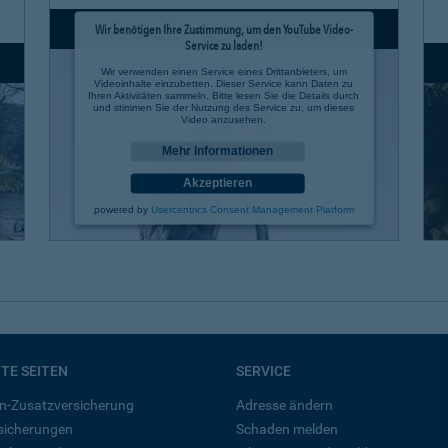
Wir benötigen Ihre Zustimmung, um den YouTube Video-
Service zu laden!
Wir verwenden einen Service eines Drittanbieters, um
Videoinhalte einzubetten. Dieser Service kann Daten zu
Ihren Aktivitäten sammeln. Bitte lesen Sie die Details durch
und stimmen Sie der Nutzung des Service zu, um dieses
Video anzusehen.
Mehr Informationen
Akzeptieren
powered by
Usercentrics Consent Management Platform
BTE SEITEN
SERVICE
n-Zusatzversicherung
Adresse ändern
rsicherungen
Schaden melden