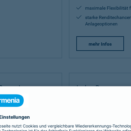
maximale Flexibilität 
starke Renditechancen
Anlageoptionen
mehr Infos
Rente Invest
Index Protect
Invest
bauen Sie Ihre
Der
Index Protect
kombinie
 umfangreich auf.
Vorteilen einer Kapitalanla
und Renditechancen.
ditechance