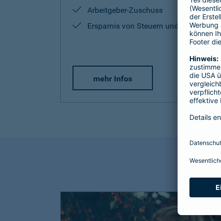
Arbeitgeber-Zuschuss
Ersparnis von Steuern und Sozialabg
mehr Infos