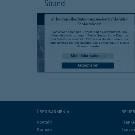
Strand
Wir benötigen Ihre Zustimmung, um den YouTube Video-
Service zu laden!
Wir verwenden einen Service eines Drittanbieters, um
Videoinhalte einzubetten. Dieser Service kann Daten zu
Ihren Aktivitäten sammeln. Bitte lesen Sie die Details durch
und stimmen Sie der Nutzung des Service zu, um dieses
Video anzusehen.
Mehr Informationen
Akzeptieren
powered by
Usercentrics Consent Management Platform
ÜBER BARMENIA
BELIE
Kontakt
Kranke
Karriere
Tierve