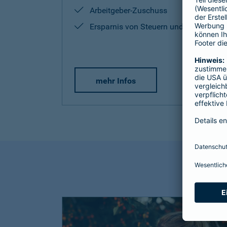
Arbeitgeber-Zuschuss
Ersparnis von Steuern und Sozialabg
mehr Infos