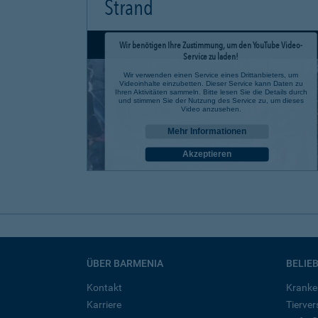
Strand
Wir benötigen Ihre Zustimmung, um den YouTube Video-
Service zu laden!
Wir verwenden einen Service eines Drittanbieters, um
Videoinhalte einzubetten. Dieser Service kann Daten zu
Ihren Aktivitäten sammeln. Bitte lesen Sie die Details durch
und stimmen Sie der Nutzung des Service zu, um dieses
Video anzusehen.
Mehr Informationen
Akzeptieren
powered by
Usercentrics Consent Management Platform
ÜBER BARMENIA
BELIE
Kontakt
Kranke
Karriere
Tierve