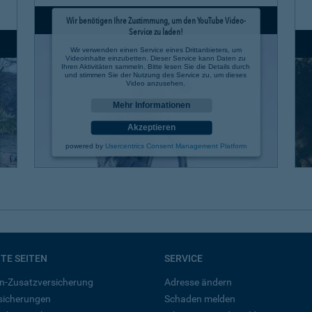
Wir benötigen Ihre Zustimmung, um den YouTube Video-
Service zu laden!
Wir verwenden einen Service eines Drittanbieters, um
Videoinhalte einzubetten. Dieser Service kann Daten zu
Ihren Aktivitäten sammeln. Bitte lesen Sie die Details durch
und stimmen Sie der Nutzung des Service zu, um dieses
Video anzusehen.
Mehr Informationen
Akzeptieren
powered by
Usercentrics Consent Management Platform
BTE SEITEN
SERVICE
n-Zusatzversicherung
Adresse ändern
rsicherungen
Schaden melden