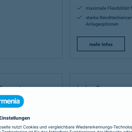
maximale Flexibilität 
starke Renditechancen
Anlageoptionen
mehr Infos
Rente Invest
Index Protect
Invest
bauen Sie Ihre
Der
Index Protect
kombinie
 umfangreich auf.
Vorteilen einer Kapitalanla
und Renditechancen.
ditechance