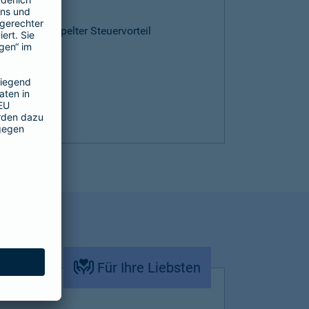
ntie
cen und doppelter Steuervorteil
Für Ihre Liebsten