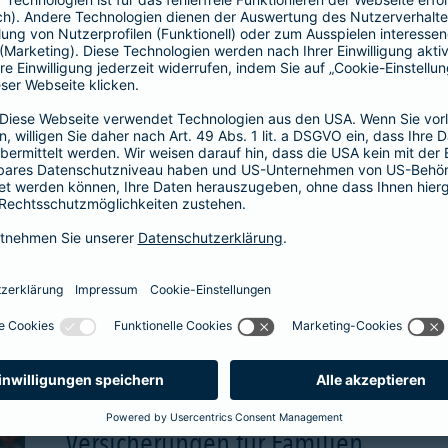
wählbare Beitragsgara
attraktive Renditechan
aben
mehr Infos
Versicherungen für Familien