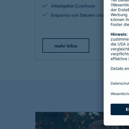
Arbeitgeber-Zuschuss
Ersparnis von Steuern und Sozialabg
mehr Infos