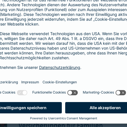
wählbare Beitragsgara
attraktive Renditechan
aben
mehr Infos
Versicherungen für Familien