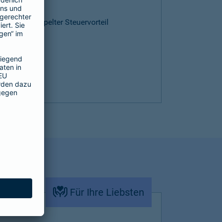
ntie
cen und doppelter Steuervorteil
Für Ihre Liebsten