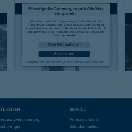
Wir benötigen Ihre Zustimmung, um den YouTube Video-
Service zu laden!
Wir verwenden einen Service eines Drittanbieters, um
Videoinhalte einzubetten. Dieser Service kann Daten zu
Ihren Aktivitäten sammeln. Bitte lesen Sie die Details durch
und stimmen Sie der Nutzung des Service zu, um dieses
Video anzusehen.
Mehr Informationen
Akzeptieren
powered by
Usercentrics Consent Management Platform
BTE SEITEN
SERVICE
n-Zusatzversicherung
Adresse ändern
rsicherungen
Schaden melden