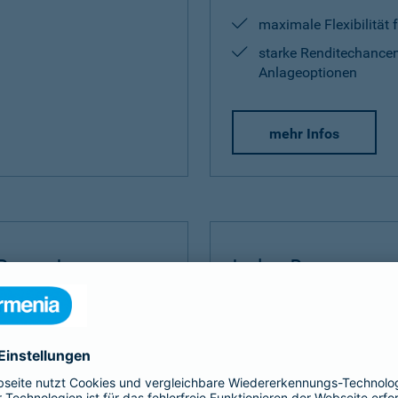
maximale Flexibilität 
starke Renditechancen
Anlageoptionen
mehr Infos
Rente Invest
Index Protect
Invest
bauen Sie Ihre
Der
Index Protect
kombinie
 umfangreich auf.
Vorteilen einer Kapitalanla
und Renditechancen.
ditechance