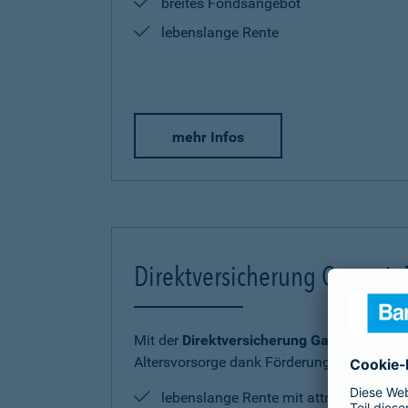
breites Fondsangebot
lebenslange Rente
mehr Infos
Direktversicherung Garantie
Mit der
Direktversicherung GarantieRente 
Altersvorsorge dank Förderung sicher und
lebenslange Rente mit attraktiver Ren