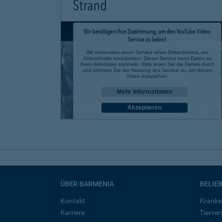
Strand
Wir benötigen Ihre Zustimmung, um den YouTube Video-
Service zu laden!
Wir verwenden einen Service eines Drittanbieters, um
Videoinhalte einzubetten. Dieser Service kann Daten zu
Ihren Aktivitäten sammeln. Bitte lesen Sie die Details durch
und stimmen Sie der Nutzung des Service zu, um dieses
Video anzusehen.
Mehr Informationen
Akzeptieren
powered by
Usercentrics Consent Management Platform
ÜBER BARMENIA
BELIE
Kontakt
Kranke
Karriere
Tierve