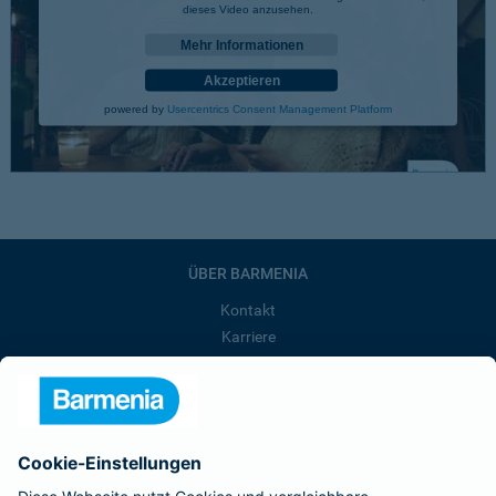
dieses Video anzusehen.
Mehr Informationen
Akzeptieren
powered by
Usercentrics Consent Management Platform
ÜBER BARMENIA
Kontakt
Karriere
Presse
Unternehmen
Anfahrt
Affiliate-Partner werden
Barmenia ist Teil der BarmeniaGothaer