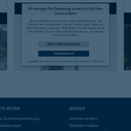
Wir benötigen Ihre Zustimmung, um den YouTube Video-
Service zu laden!
Wir verwenden einen Service eines Drittanbieters, um
Videoinhalte einzubetten. Dieser Service kann Daten zu
Ihren Aktivitäten sammeln. Bitte lesen Sie die Details durch
und stimmen Sie der Nutzung des Service zu, um dieses
Video anzusehen.
Mehr Informationen
Akzeptieren
powered by
Usercentrics Consent Management Platform
BTE SEITEN
SERVICE
n-Zusatzversicherung
Adresse ändern
rsicherungen
Schaden melden