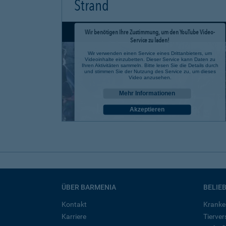
Strand
Wir benötigen Ihre Zustimmung, um den YouTube Video-
Service zu laden!
Wir verwenden einen Service eines Drittanbieters, um
Videoinhalte einzubetten. Dieser Service kann Daten zu
Ihren Aktivitäten sammeln. Bitte lesen Sie die Details durch
und stimmen Sie der Nutzung des Service zu, um dieses
Video anzusehen.
Mehr Informationen
Akzeptieren
powered by
Usercentrics Consent Management Platform
ÜBER BARMENIA
BELIE
Kontakt
Kranke
Karriere
Tierve