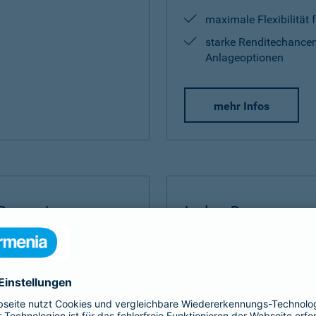
maximale Flexibilität 
starke Renditechancen
Anlageoptionen
mehr Infos
Rente Invest
Index Protect
Invest
bauen Sie Ihre
Der
Index Protect
kombinie
 umfangreich auf.
Vorteilen einer Kapitalanla
und Renditechancen.
ditechance