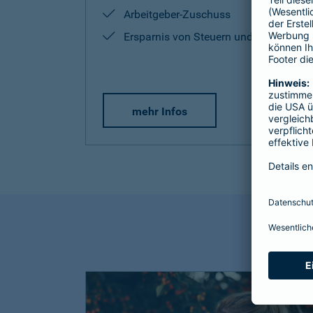
Arbeitgeber-Zuschuss
Ersparnis von Steuern und Sozialabg
mehr Infos