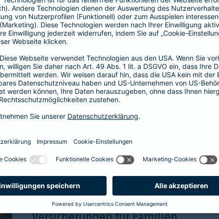
wählbare Beitragsgara
attraktive Renditechan
aben
mehr Infos
Versicherungen für Familien