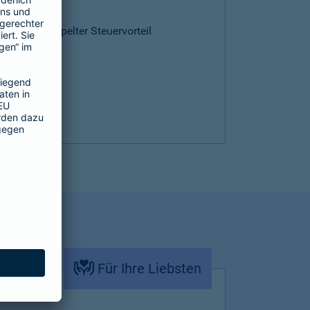
ntie
cen und doppelter Steuervorteil
Für Ihre Liebsten