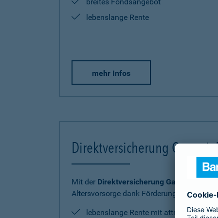
breites Fondsangebot
lebenslange Rente
mehr Infos
Direktversicherung Garantie
Mit der
Direktversicherung GarantieRente 
Altersvorsorge dank Förderung sicher und
lebenslange Rente mit attraktiver Ren