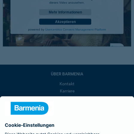
dieses Video anzusehen.
Mehr Informationen
Akzeptieren
powered by
Usercentrics Consent Management Platform
ÜBER BARMENIA
Kontakt
Karriere
Presse
Unternehmen
Anfahrt
Affiliate-Partner werden
Barmenia ist Teil der BarmeniaGothaer