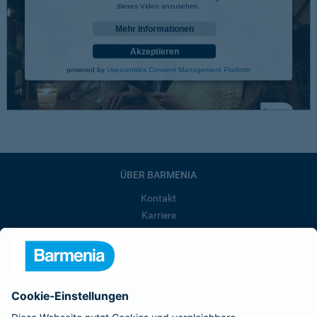
dieses Video anzusehen.
Mehr Informationen
Akzeptieren
powered by
Usercentrics Consent Management Platform
ÜBER BARMENIA
Kontakt
Karriere
Presse
Unternehmen
Anfahrt
Affiliate-Partner werden
Barmenia ist Teil der BarmeniaGothaer