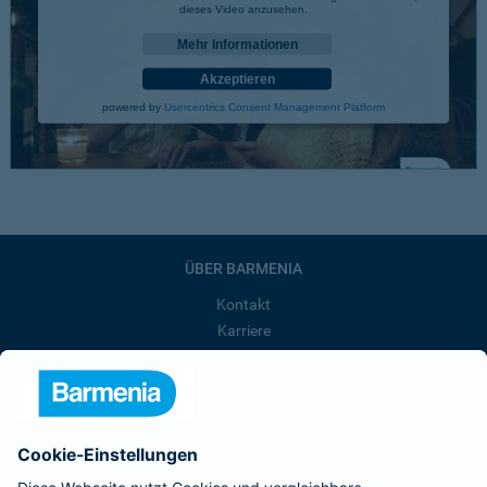
dieses Video anzusehen.
Mehr Informationen
Akzeptieren
powered by
Usercentrics Consent Management Platform
ÜBER BARMENIA
Kontakt
Karriere
Presse
Unternehmen
Anfahrt
Affiliate-Partner werden
Barmenia ist Teil der BarmeniaGothaer