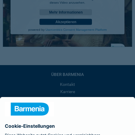
dieses Video anzusehen.
Mehr Informationen
Akzeptieren
powered by
Usercentrics Consent Management Platform
ÜBER BARMENIA
Kontakt
Karriere
Presse
Unternehmen
Anfahrt
Affiliate-Partner werden
Barmenia ist Teil der BarmeniaGothaer