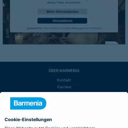
dieses Video anzusehen.
Mehr Informationen
Akzeptieren
powered by
Usercentrics Consent Management Platform
ÜBER BARMENIA
Kontakt
Karriere
Presse
Unternehmen
Anfahrt
Affiliate-Partner werden
Barmenia ist Teil der BarmeniaGothaer