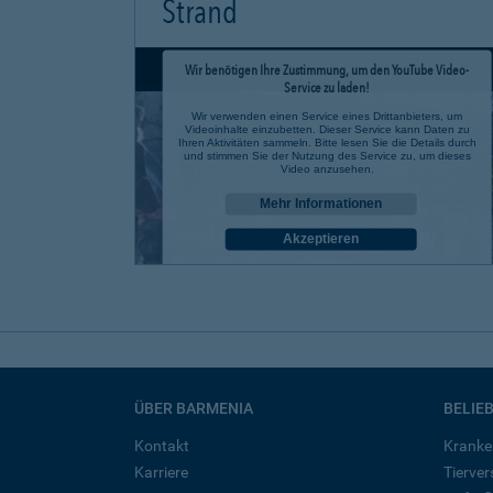
Strand
Wir benötigen Ihre Zustimmung, um den YouTube Video-
Service zu laden!
Wir verwenden einen Service eines Drittanbieters, um
Videoinhalte einzubetten. Dieser Service kann Daten zu
Ihren Aktivitäten sammeln. Bitte lesen Sie die Details durch
und stimmen Sie der Nutzung des Service zu, um dieses
Video anzusehen.
Mehr Informationen
Akzeptieren
powered by
Usercentrics Consent Management Platform
ÜBER BARMENIA
BELIE
Kontakt
Kranke
Karriere
Tierve