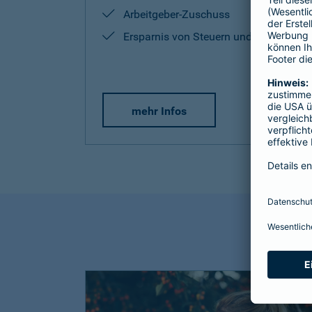
Arbeitgeber-Zuschuss
Ersparnis von Steuern und Sozialabg
mehr Infos