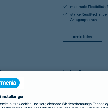
maximale Flexibilität 
starke Renditechancen
Anlageoptionen
mehr Infos
Rente Invest
Index Protect
Invest
bauen Sie Ihre
Der
Index Protect
kombinie
 umfangreich auf.
Vorteilen einer Kapitalanla
und Renditechancen.
ditechance