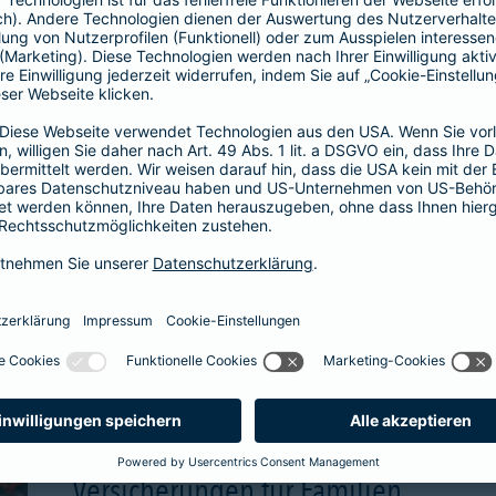
wählbare Beitragsgara
attraktive Renditechan
aben
mehr Infos
Versicherungen für Familien