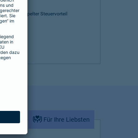
ntie
cen und doppelter Steuervorteil
Für Ihre Liebsten