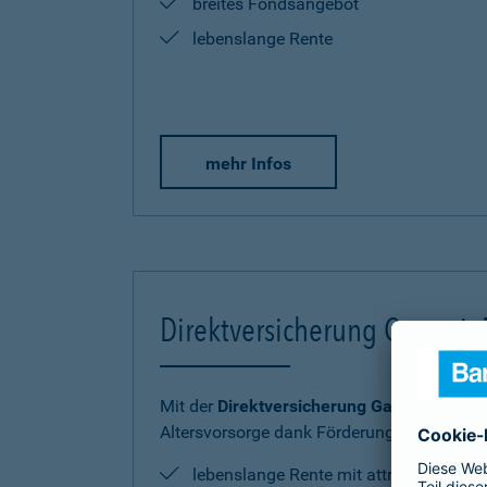
breites Fondsangebot
lebenslange Rente
mehr Infos
Direktversicherung Garantie
Mit der
Direktversicherung GarantieRente 
Altersvorsorge dank Förderung sicher und
lebenslange Rente mit attraktiver Ren