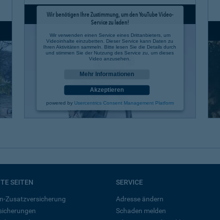
Wir benötigen Ihre Zustimmung, um den YouTube Video-
Service zu laden!
Wir verwenden einen Service eines Drittanbieters, um
Videoinhalte einzubetten. Dieser Service kann Daten zu
Ihren Aktivitäten sammeln. Bitte lesen Sie die Details durch
und stimmen Sie der Nutzung des Service zu, um dieses
Video anzusehen.
Mehr Informationen
Akzeptieren
powered by
Usercentrics Consent Management Platform
BTE SEITEN
SERVICE
n-Zusatzversicherung
Adresse ändern
rsicherungen
Schaden melden