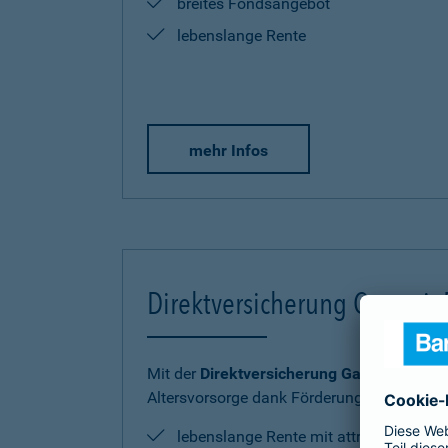
breites Fondsangebot
lebenslange Rente
mehr Infos
Direktversicherung Garantie
Mit der
Direktversicherung GarantieRente 
Altersvorsorge dank Förderung sicher und
lebenslange Rente mit attraktiver Ren