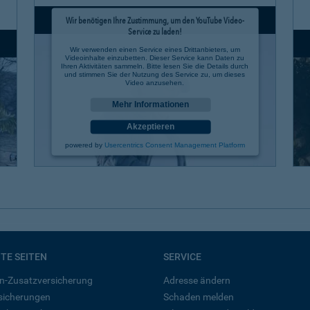
Wir benötigen Ihre Zustimmung, um den YouTube Video-
Service zu laden!
Wir verwenden einen Service eines Drittanbieters, um
Videoinhalte einzubetten. Dieser Service kann Daten zu
Ihren Aktivitäten sammeln. Bitte lesen Sie die Details durch
und stimmen Sie der Nutzung des Service zu, um dieses
Video anzusehen.
Mehr Informationen
Akzeptieren
powered by
Usercentrics Consent Management Platform
BTE SEITEN
SERVICE
n-Zusatzversicherung
Adresse ändern
rsicherungen
Schaden melden