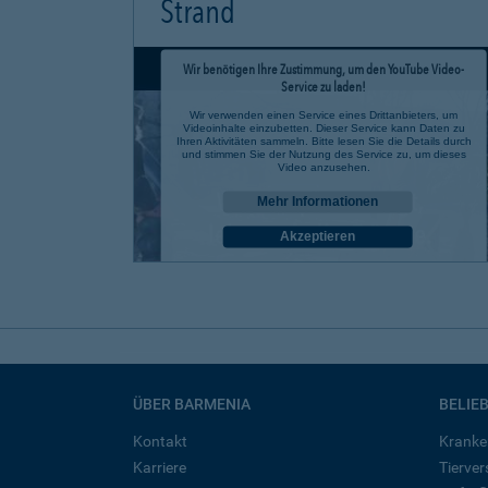
Strand
Wir benötigen Ihre Zustimmung, um den YouTube Video-
Service zu laden!
Wir verwenden einen Service eines Drittanbieters, um
Videoinhalte einzubetten. Dieser Service kann Daten zu
Ihren Aktivitäten sammeln. Bitte lesen Sie die Details durch
und stimmen Sie der Nutzung des Service zu, um dieses
Video anzusehen.
Mehr Informationen
Akzeptieren
powered by
Usercentrics Consent Management Platform
ÜBER BARMENIA
BELIE
Kontakt
Kranke
Karriere
Tierve