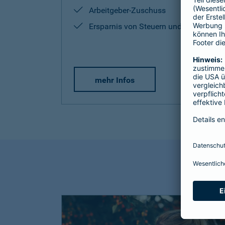
Arbeitgeber-Zuschuss
Ersparnis von Steuern und Sozialabg
mehr Infos