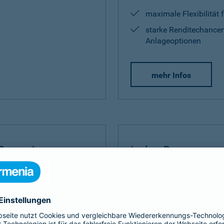
maximale Flexibilität 
starke Renditechancen
Anlageoptionen
mehr Infos
Rente Invest
Index Protect
Invest
bauen Sie Ihre
Der
Index Protect
kombinie
 umfangreich auf.
Vorteilen einer Kapitalanla
und Renditechancen.
ditechance