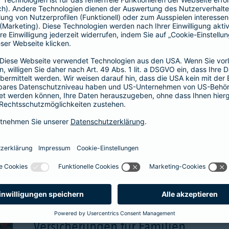
wählbare Beitragsgara
attraktive Renditechan
aben
mehr Infos
Versicherungen für Familien