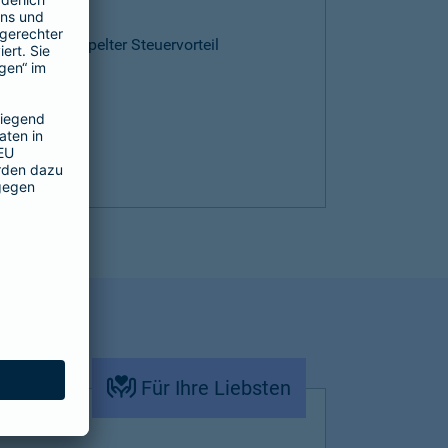
ntie
cen und doppelter Steuervorteil
Für Ihre Liebsten