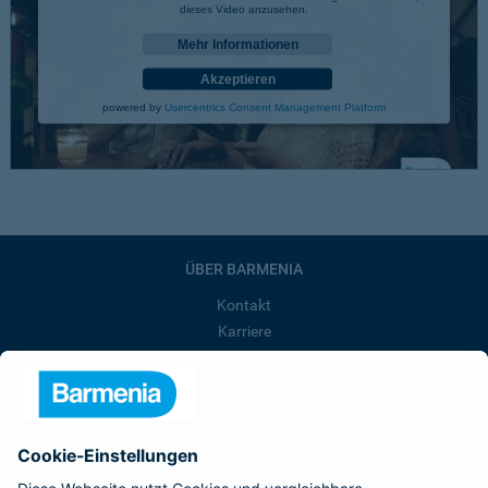
dieses Video anzusehen.
Mehr Informationen
Akzeptieren
powered by
Usercentrics Consent Management Platform
ÜBER BARMENIA
Kontakt
Karriere
Presse
Unternehmen
Anfahrt
Affiliate-Partner werden
Barmenia ist Teil der BarmeniaGothaer