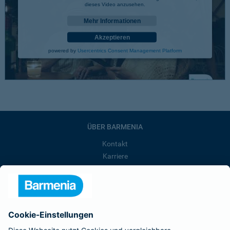
dieses Video anzusehen.
Mehr Informationen
Akzeptieren
powered by
Usercentrics Consent Management Platform
ÜBER BARMENIA
Kontakt
Karriere
Presse
Unternehmen
Anfahrt
Affiliate-Partner werden
Barmenia ist Teil der BarmeniaGothaer