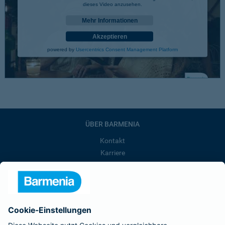
dieses Video anzusehen.
Mehr Informationen
Akzeptieren
powered by
Usercentrics Consent Management Platform
ÜBER BARMENIA
Kontakt
Karriere
Presse
Unternehmen
Anfahrt
Affiliate-Partner werden
Barmenia ist Teil der BarmeniaGothaer