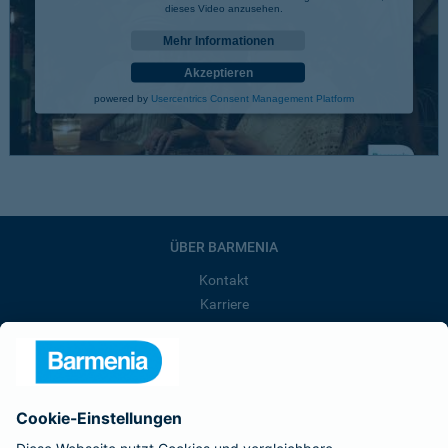
dieses Video anzusehen.
Mehr Informationen
Akzeptieren
powered by
Usercentrics Consent Management Platform
ÜBER BARMENIA
Kontakt
Karriere
Presse
Unternehmen
Anfahrt
Affiliate-Partner werden
Barmenia ist Teil der BarmeniaGothaer