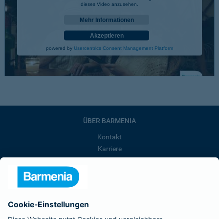
dieses Video anzusehen.
Mehr Informationen
Akzeptieren
powered by
Usercentrics Consent Management Platform
ÜBER BARMENIA
Kontakt
Karriere
Presse
Unternehmen
Anfahrt
Affiliate-Partner werden
Barmenia ist Teil der BarmeniaGothaer