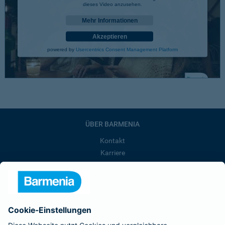
dieses Video anzusehen.
Mehr Informationen
Akzeptieren
powered by
Usercentrics Consent Management Platform
ÜBER BARMENIA
Kontakt
Karriere
Presse
Unternehmen
Anfahrt
Affiliate-Partner werden
Barmenia ist Teil der BarmeniaGothaer