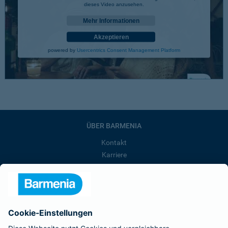
dieses Video anzusehen.
Mehr Informationen
Akzeptieren
powered by
Usercentrics Consent Management Platform
ÜBER BARMENIA
Kontakt
Karriere
Presse
Unternehmen
Anfahrt
Affiliate-Partner werden
Barmenia ist Teil der BarmeniaGothaer