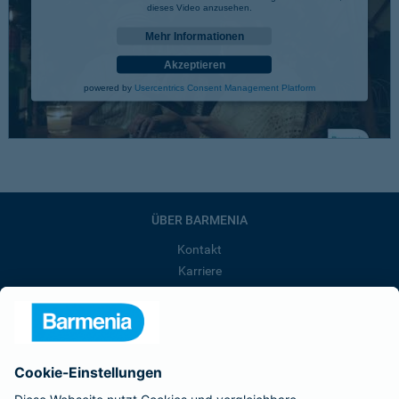
dieses Video anzusehen.
Mehr Informationen
Akzeptieren
powered by
Usercentrics Consent Management Platform
ÜBER BARMENIA
Kontakt
Karriere
Presse
Unternehmen
Anfahrt
Affiliate-Partner werden
Barmenia ist Teil der BarmeniaGothaer