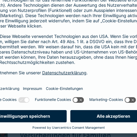
wählbare Beitragsgara
attraktive Renditechan
aben
mehr Infos
Versicherungen für Familien