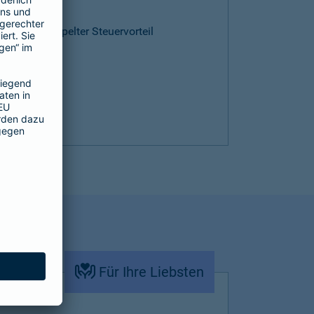
ntie
cen und doppelter Steuervorteil
Für Ihre Liebsten