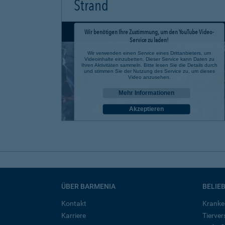
Strand
Wir benötigen Ihre Zustimmung, um den YouTube Video-
Service zu laden!
Wir verwenden einen Service eines Drittanbieters, um
Videoinhalte einzubetten. Dieser Service kann Daten zu
Ihren Aktivitäten sammeln. Bitte lesen Sie die Details durch
und stimmen Sie der Nutzung des Service zu, um dieses
Video anzusehen.
Mehr Informationen
Akzeptieren
powered by
Usercentrics Consent Management Platform
ÜBER BARMENIA
BELIE
Kontakt
Kranke
Karriere
Tierve