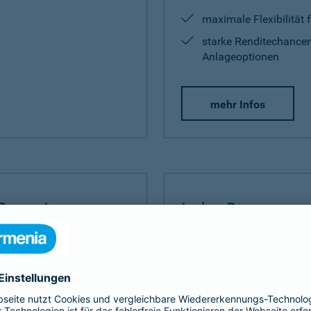
maximale Flexibilität 
starke Renditechancen
Anlageoptionen
mehr Infos
Rente Invest
Index Protect
Invest
bauen Sie Ihre
Der
Index Protect
kombinie
 umfangreich auf.
Vorteilen einer Kapitalanla
und Renditechancen.
ditechance