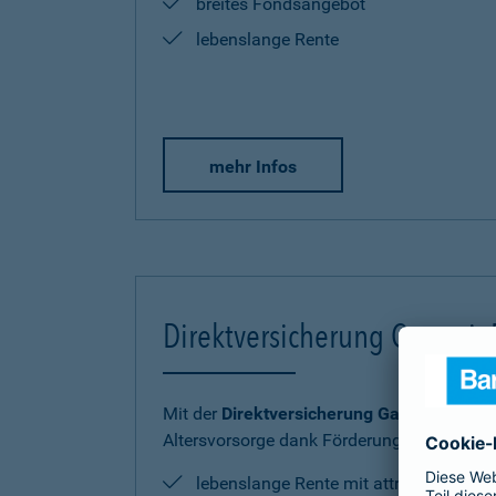
breites Fondsangebot
lebenslange Rente
mehr Infos
Direktversicherung Garantie
Mit der
Direktversicherung GarantieRente 
Altersvorsorge dank Förderung sicher und
lebenslange Rente mit attraktiver Ren