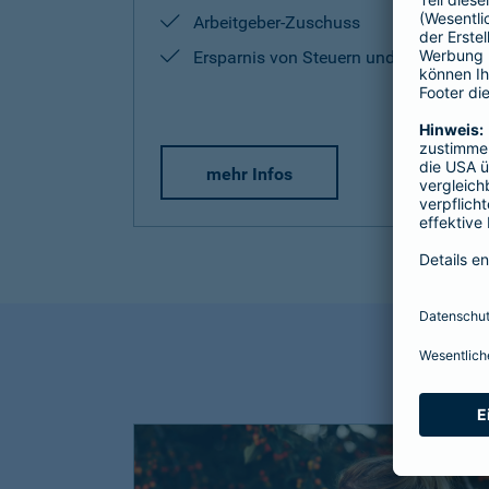
Arbeitgeber-Zuschuss
Ersparnis von Steuern und Sozialabg
mehr Infos