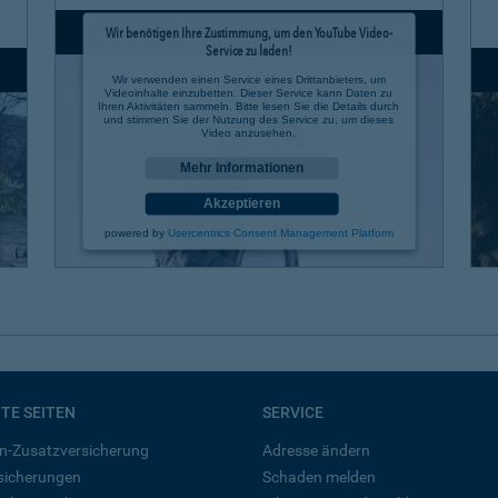
Wir benötigen Ihre Zustimmung, um den YouTube Video-
Service zu laden!
Wir verwenden einen Service eines Drittanbieters, um
Videoinhalte einzubetten. Dieser Service kann Daten zu
Ihren Aktivitäten sammeln. Bitte lesen Sie die Details durch
und stimmen Sie der Nutzung des Service zu, um dieses
Video anzusehen.
Mehr Informationen
Akzeptieren
powered by
Usercentrics Consent Management Platform
BTE SEITEN
SERVICE
n-Zusatzversicherung
Adresse ändern
rsicherungen
Schaden melden