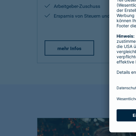
Arbeitgeber-Zuschuss
Ersparnis von Steuern und Sozialabg
mehr Infos