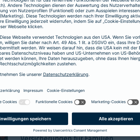
wählbare Beitragsgara
attraktive Renditechan
aben
mehr Infos
Versicherungen für Familien