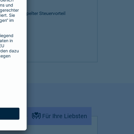
ntie
cen und doppelter Steuervorteil
Für Ihre Liebsten