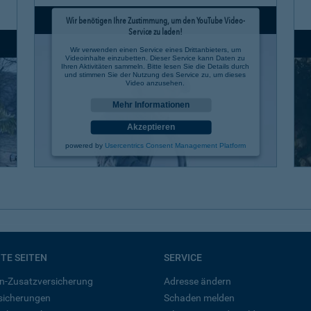
Wir benötigen Ihre Zustimmung, um den YouTube Video-
Service zu laden!
Wir verwenden einen Service eines Drittanbieters, um
Videoinhalte einzubetten. Dieser Service kann Daten zu
Ihren Aktivitäten sammeln. Bitte lesen Sie die Details durch
und stimmen Sie der Nutzung des Service zu, um dieses
Video anzusehen.
Mehr Informationen
Akzeptieren
powered by
Usercentrics Consent Management Platform
BTE SEITEN
SERVICE
n-Zusatzversicherung
Adresse ändern
rsicherungen
Schaden melden