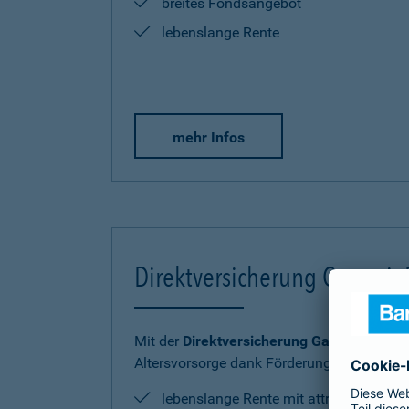
breites Fondsangebot
lebenslange Rente
mehr Infos
Direktversicherung Garantie
Mit der
Direktversicherung GarantieRente 
Altersvorsorge dank Förderung sicher und
lebenslange Rente mit attraktiver Ren