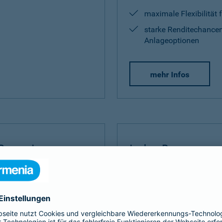
maximale Flexibilität 
starke Renditechancen
Anlageoptionen
mehr Infos
Rente Invest
Index Protect
Invest
bauen Sie Ihre
Der
Index Protect
kombinie
 umfangreich auf.
Vorteilen einer Kapitalanla
und Renditechancen.
ditechance