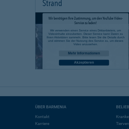
Strand
Wir benötigen Ihre Zustimmung, um den YouTube Video-
Service zu laden!
Wir verwenden einen Service eines Drittanbieters, um
Videoinhalte einzubetten. Dieser Service kann Daten zu
Ihren Aktivitäten sammeln. Bitte lesen Sie die Details durch
und stimmen Sie der Nutzung des Service zu, um dieses
Video anzusehen.
Mehr Informationen
Akzeptieren
powered by
Usercentrics Consent Management Platform
ÜBER BARMENIA
BELIE
Kontakt
Kranke
Karriere
Tierve