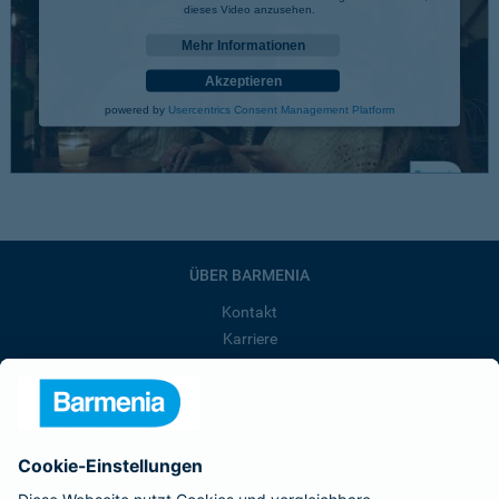
dieses Video anzusehen.
Mehr Informationen
Akzeptieren
powered by
Usercentrics Consent Management Platform
ÜBER BARMENIA
Kontakt
Karriere
Presse
Unternehmen
Anfahrt
Affiliate-Partner werden
Barmenia ist Teil der BarmeniaGothaer