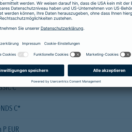
g Markets Equity A (acc) - EUR
nds - Global Opportunity Fund AH (EUR)
 Fund BP - EUR
SIC C*
ONDS C*
on P EUR