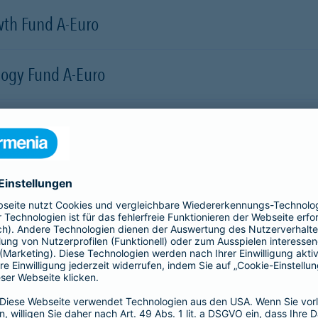
wth Fund A-Euro
ology Fund A-Euro
frastructure Fund Class I (Accumulation) EUR
nd-A (acc) EUR
ity Fund (EUR, Acc.)