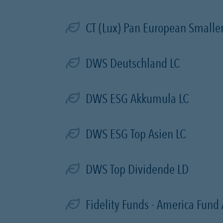
CT (Lux) Pan European Small
DWS Deutschland LC
DWS ESG Akkumula LC
DWS ESG Top Asien LC
DWS Top Dividende LD
Fidelity Funds - America Fund