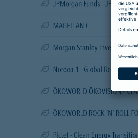
JPMorgan Funds - JPM Emergin
MAGELLAN C
Morgan Stanley Investment Fu
Nordea 1 - Global Real Estate
ÖKOWORLD ÖKOVISION® CLAS
ÖKOWORLD ROCK ‘N‘ ROLL F
Pictet - Clean Energy Transiti