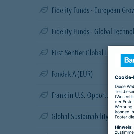
Fidelity Funds - European Gro
Fidelity Funds - Global Techn
First Sentier Global Listed In
Fondak A (EUR)
Franklin U.S. Opportunities Fu
Global Sustainability Core Equ