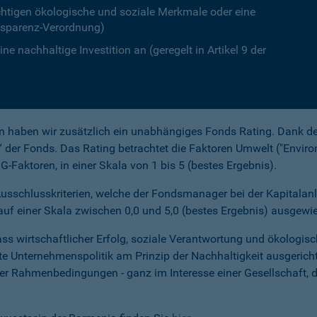
chtigen ökologische und soziale Merkmale oder eine
ansparenz-Verordnung)
ine nachhaltige Investition an (geregelt in Artikel 9 der
n haben wir zusätzlich ein unabhängiges Fonds Rating. Dank d
“ der Fonds. Das Rating betrachtet die Faktoren Umwelt ("Enviro
Faktoren, in einer Skala von 1 bis 5 (bestes Ergebnis).
sschlusskriterien, welche der Fondsmanager bei der Kapitalanl
auf einer Skala zwischen 0,0 und 5,0 (bestes Ergebnis) ausgewi
ss wirtschaftlicher Erfolg, soziale Verantwortung und ökologisc
mte Unternehmenspolitik am Prinzip der Nachhaltigkeit ausgeric
her Rahmenbedingungen - ganz im Interesse einer Gesellschaft, 