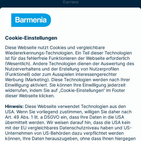
Karriere
Presse
Unternehmen
Anfahrt
Affiliate-Partner werden
Barmenia ist Teil der BarmeniaGothaer
BELIEBTE SEITEN
Kranken-Zusatzversicherung
Tierversicherungen
Haftpflichtversicherung
Hausratversicherung
SERVICE
Adresse ändern
Schaden melden
Kilometerstandsmeldung
Serviceübersicht