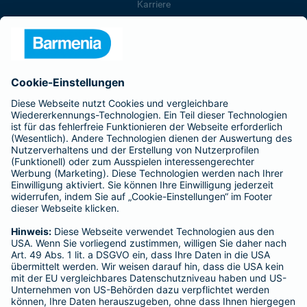
Karriere
Presse
Unternehmen
Anfahrt
Affiliate-Partner werden
Barmenia ist Teil der BarmeniaGothaer
BELIEBTE SEITEN
Kranken-Zusatzversicherung
Tierversicherungen
Haftpflichtversicherung
Hausratversicherung
SERVICE
Adresse ändern
Schaden melden
Kilometerstandsmeldung
Serviceübersicht