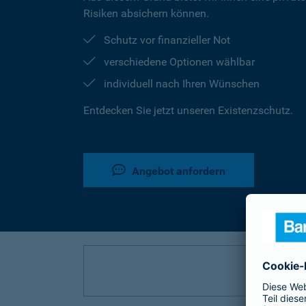
Risiken absichern können.
Schutz vor finanzieller Not
verschiedene Optionen wählbar
individuell nach Ihren Wünschen
Entdecken Sie jetzt unseren Existenzschutz.
Angebot anfordern
P