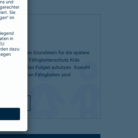
 Kids
ichern und den Grundstein für die spätere
egen. Mit dem Fähigkeitenschutz Kids
 den finanziellen Folgen schützen. Sowohl
ichterlernen von Fähigkeiten sind
utz Kids