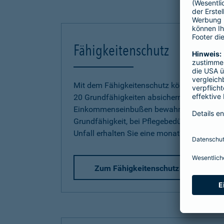
Fähigkeitenschutz
Mit dem Fähigkeitenschutz können Sie jetz
20 Grundfähigkeiten absichern und sich so
Einkommenseinbußen bewahren. Bereits be
Grundfähigkeit, bei Pflegebedürftigkeit od
Unfall erhalten Sie eine monatliche Rente.
Zum Fähigkeitenschutz