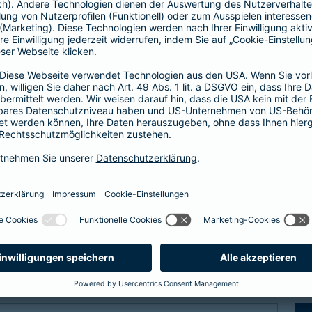
Fähigkeitenschutz
t bis zu
Fähigkeiten der Kinder abs
 vor
Arbeitskraftabsicherung l
im Verlust einer
können Sie Ihre Kinder vor
er bei einem schweren
der Verlust als auch das N
abgesichert.
zum Fähigkeitensch