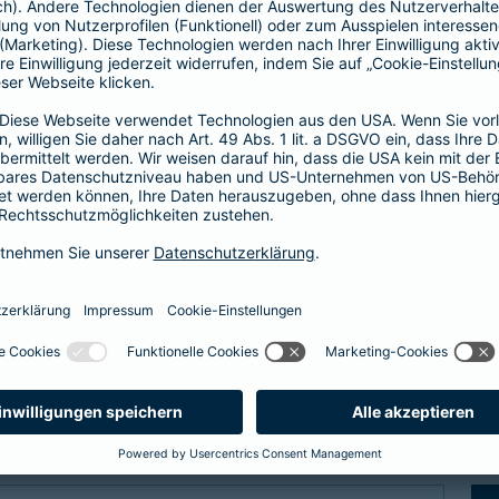
Fähigkeitenschutz
t bis zu
Fähigkeiten der Kinder abs
 vor
Arbeitskraftabsicherung l
im Verlust einer
können Sie Ihre Kinder vor
er bei einem schweren
der Verlust als auch das N
abgesichert.
zum Fähigkeitensch