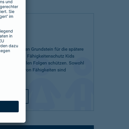
 Kids
ichern und den Grundstein für die spätere
egen. Mit dem Fähigkeitenschutz Kids
 den finanziellen Folgen schützen. Sowohl
ichterlernen von Fähigkeiten sind
utz Kids