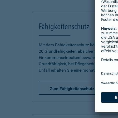
Fähigkeitenschutz
Mit dem Fähigkeitenschutz können Sie jetz
20 Grundfähigkeiten absichern und sich so
Einkommenseinbußen bewahren. Bereits be
Grundfähigkeit, bei Pflegebedürftigkeit od
Unfall erhalten Sie eine monatliche Rente.
Zum Fähigkeitenschutz