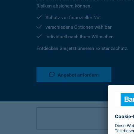
Risiken absichern können.
Schutz vor finanzieller Not
verschiedene Optionen wählbar
individuell nach Ihren Wünschen
Entdecken Sie jetzt unseren Existenzschutz.
Angebot anfordern
P