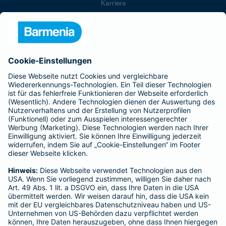
Karriere
Presse
Unternehmen
Anfahrt
Affiliate-Partner werden
Barmenia ist Teil der BarmeniaGothaer
BELIEBTE SEITEN
Kranken-Zusatzversicherung
Tierversicherungen
Haftpflichtversicherung
Hausratversicherung
SERVICE
Adresse ändern
Schaden melden
Kilometerstandsmeldung
Serviceübersicht