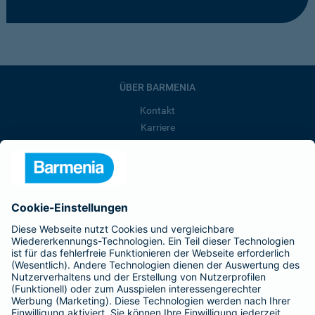
ÜBER BARMENIA
Kontakt
Karriere
Presse
Unternehmen
Anfahrt
Affiliate-Partner werden
Barmenia ist Teil der BarmeniaGothaer
BELIEBTE SEITEN
Kranken-Zusatzversicherung
Tierversicherungen
Haftpflichtversicherung