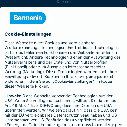
Karriere
Presse
Unternehmen
Anfahrt
Affiliate-Partner werden
Barmenia ist Teil der BarmeniaGothaer
BELIEBTE SEITEN
Kranken-Zusatzversicherung
Tierversicherungen
Haftpflichtversicherung
Hausratversicherung
SERVICE
Adresse ändern
Schaden melden
Kilometerstandsmeldung
Serviceübersicht