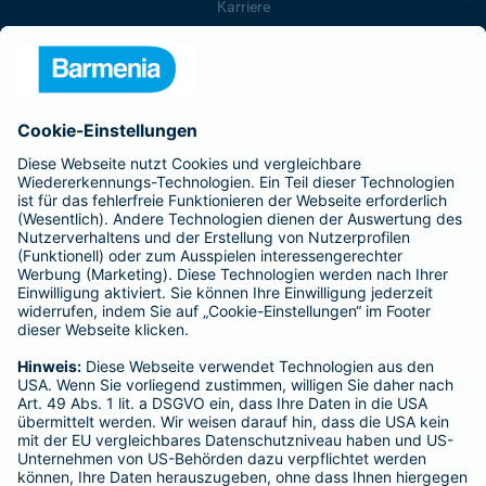
Karriere
Presse
Unternehmen
Anfahrt
Affiliate-Partner werden
Barmenia ist Teil der BarmeniaGothaer
BELIEBTE SEITEN
Kranken-Zusatzversicherung
Tierversicherungen
Haftpflichtversicherung
Hausratversicherung
SERVICE
Adresse ändern
Schaden melden
Kilometerstandsmeldung
Serviceübersicht