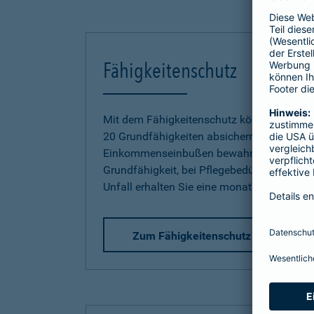
Fähigkeitenschutz
Mit dem Fähigkeitenschutz können Sie jetz
20 Grundfähigkeiten absichern und sich so
Einkommenseinbußen bewahren. Bereits be
Grundfähigkeit, bei Pflegebedürftigkeit od
Unfall erhalten Sie eine monatliche Rente.
Zum Fähigkeitenschutz