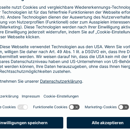
Fähigkeitenschutz
t bis zu
Fähigkeiten der Kinder abs
 vor
Arbeitskraftabsicherung l
im Verlust einer
können Sie Ihre Kinder vor
er bei einem schweren
der Verlust als auch das N
abgesichert.
zum Fähigkeitensch