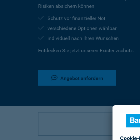
Risiken absichern können.
Schutz vor finanzieller Not
verschiedene Optionen wählbar
individuell nach Ihren Wünschen
Entdecken Sie jetzt unseren Existenzschutz.
Angebot anfordern
P