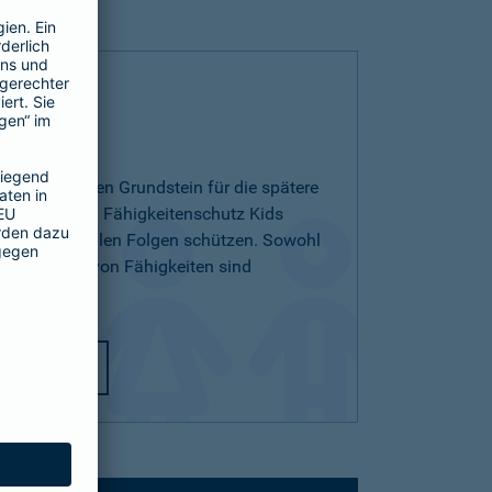
 Kids
ichern und den Grundstein für die spätere
egen. Mit dem Fähigkeitenschutz Kids
 den finanziellen Folgen schützen. Sowohl
ichterlernen von Fähigkeiten sind
utz Kids