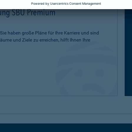
erung SBU Premium
 Sie haben große Pläne für Ihre Karriere und sind
ume und Ziele zu erreichen, hilft Ihnen Ihre