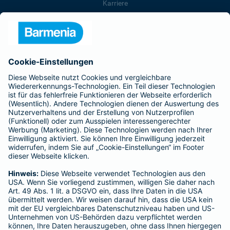
Karriere
Presse
Unternehmen
Anfahrt
Affiliate-Partner werden
Barmenia ist Teil der BarmeniaGothaer
BELIEBTE SEITEN
Kranken-Zusatzversicherung
Tierversicherungen
Haftpflichtversicherung
Hausratversicherung
SERVICE
Adresse ändern
Schaden melden
Kilometerstandsmeldung
Serviceübersicht