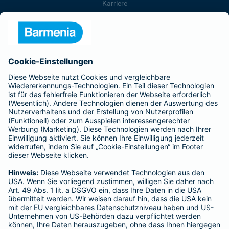
Karriere
Presse
Unternehmen
Anfahrt
Affiliate-Partner werden
Barmenia ist Teil der BarmeniaGothaer
BELIEBTE SEITEN
Kranken-Zusatzversicherung
Tierversicherungen
Haftpflichtversicherung
Hausratversicherung
SERVICE
Adresse ändern
Schaden melden
Kilometerstandsmeldung
Serviceübersicht