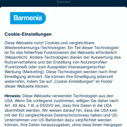
Karriere
Presse
Unternehmen
Anfahrt
Affiliate-Partner werden
Barmenia ist Teil der BarmeniaGothaer
BELIEBTE SEITEN
Kranken-Zusatzversicherung
Tierversicherungen
Haftpflichtversicherung
Hausratversicherung
SERVICE
Adresse ändern
Schaden melden
Kilometerstandsmeldung
Serviceübersicht