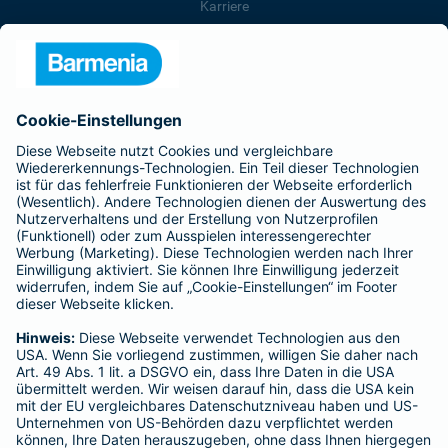
Karriere
Presse
Unternehmen
Anfahrt
Affiliate-Partner werden
Barmenia ist Teil der BarmeniaGothaer
BELIEBTE SEITEN
Kranken-Zusatzversicherung
Tierversicherungen
Haftpflichtversicherung
Hausratversicherung
SERVICE
Adresse ändern
Schaden melden
Kilometerstandsmeldung
Serviceübersicht