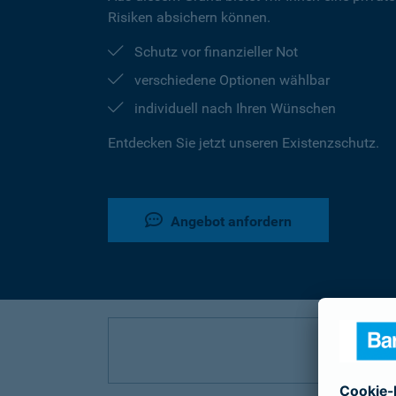
Risiken absichern können.
Schutz vor finanzieller Not
verschiedene Optionen wählbar
individuell nach Ihren Wünschen
Entdecken Sie jetzt unseren Existenzschutz.
Angebot anfordern
P