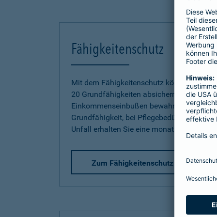
Fähigkeitenschutz
Mit dem Fähigkeitenschutz können Sie jetz
20 Grundfähigkeiten absichern und sich so
Einkommenseinbußen bewahren. Bereits be
Grundfähigkeit, bei Pflegebedürftigkeit od
Unfall erhalten Sie eine monatliche Rente.
Zum Fähigkeitenschutz