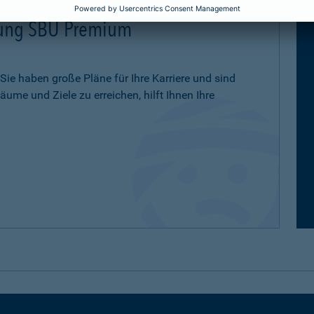
erung SBU Premium
 Sie haben große Pläne für Ihre Karriere und sind
ume und Ziele zu erreichen, hilft Ihnen Ihre