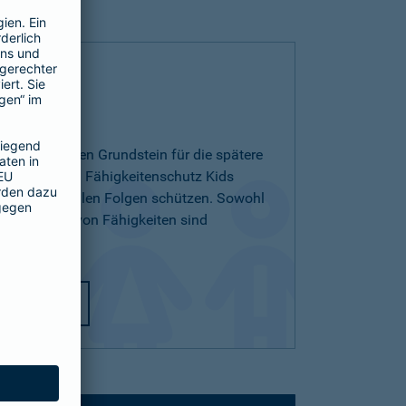
 Kids
ichern und den Grundstein für die spätere
egen. Mit dem Fähigkeitenschutz Kids
 den finanziellen Folgen schützen. Sowohl
ichterlernen von Fähigkeiten sind
utz Kids