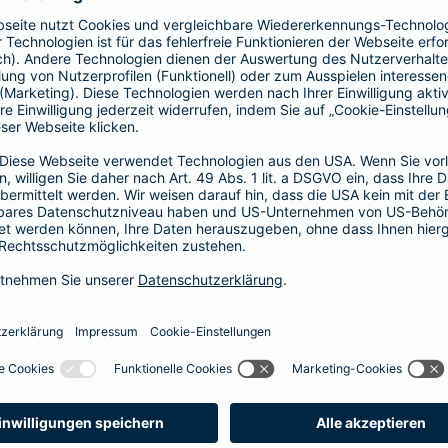
Fähigkeitenschutz
t bis zu
Fähigkeiten der Kinder abs
 vor
Arbeitskraftabsicherung l
im Verlust einer
können Sie Ihre Kinder vor
er bei einem schweren
der Verlust als auch das N
abgesichert.
zum Fähigkeitensch