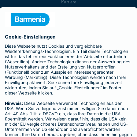
Karriere
Presse
Unternehmen
Anfahrt
Affiliate-Partner werden
Barmenia ist Teil der BarmeniaGothaer
BELIEBTE SEITEN
Kranken-Zusatzversicherung
Tierversicherungen
Haftpflichtversicherung
Hausratversicherung
SERVICE
Adresse ändern
Schaden melden
Kilometerstandsmeldung
Serviceübersicht