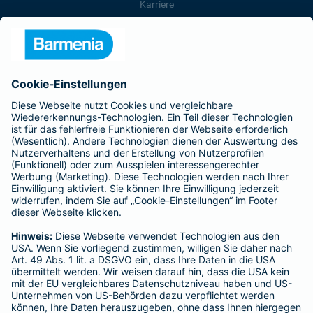
Karriere
Presse
Unternehmen
Anfahrt
Affiliate-Partner werden
Barmenia ist Teil der BarmeniaGothaer
BELIEBTE SEITEN
Kranken-Zusatzversicherung
Tierversicherungen
Haftpflichtversicherung
Hausratversicherung
SERVICE
Adresse ändern
Schaden melden
Kilometerstandsmeldung
Serviceübersicht