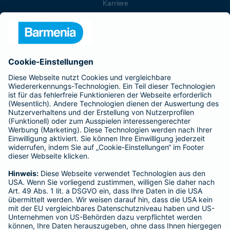
Karriere
Presse
Unternehmen
Anfahrt
Affiliate-Partner werden
Barmenia ist Teil der BarmeniaGothaer
BELIEBTE SEITEN
Kranken-Zusatzversicherung
Tierversicherungen
Haftpflichtversicherung
Hausratversicherung
SERVICE
Adresse ändern
Schaden melden
Kilometerstandsmeldung
Serviceübersicht