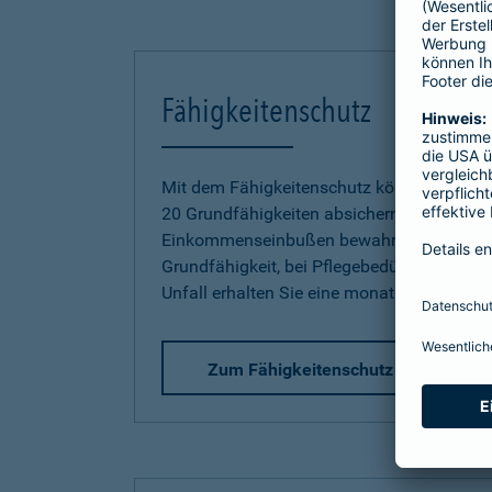
Fähigkeitenschutz
Mit dem Fähigkeitenschutz können Sie jetz
20 Grundfähigkeiten absichern und sich so
Einkommenseinbußen bewahren. Bereits be
Grundfähigkeit, bei Pflegebedürftigkeit od
Unfall erhalten Sie eine monatliche Rente.
Zum Fähigkeitenschutz