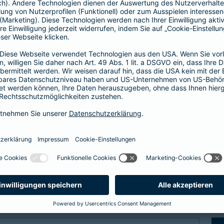
Fähigkeitenschutz
t bis zu
Fähigkeiten der Kinder abs
 vor
Arbeitskraftabsicherung l
im Verlust einer
können Sie Ihre Kinder vor
er bei einem schweren
der Verlust als auch das N
abgesichert.
zum Fähigkeitensch