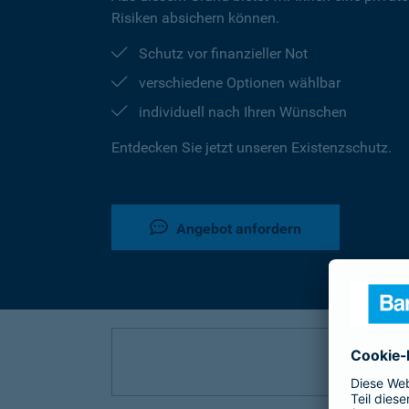
Risiken absichern können.
Schutz vor finanzieller Not
verschiedene Optionen wählbar
individuell nach Ihren Wünschen
Entdecken Sie jetzt unseren Existenzschutz.
Angebot anfordern
P