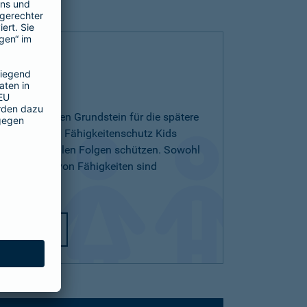
 Kids
ichern und den Grundstein für die spätere
egen. Mit dem Fähigkeitenschutz Kids
 den finanziellen Folgen schützen. Sowohl
ichterlernen von Fähigkeiten sind
utz Kids