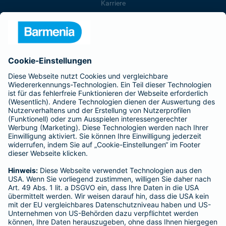
Karriere
Presse
Unternehmen
Anfahrt
Affiliate-Partner werden
Barmenia ist Teil der BarmeniaGothaer
BELIEBTE SEITEN
Kranken-Zusatzversicherung
Tierversicherungen
Haftpflichtversicherung
Hausratversicherung
SERVICE
Adresse ändern
Schaden melden
Kilometerstandsmeldung
Serviceübersicht