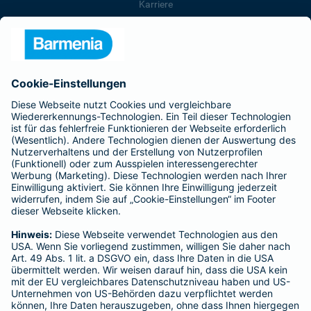
Karriere
Presse
Unternehmen
Anfahrt
Affiliate-Partner werden
Barmenia ist Teil der BarmeniaGothaer
BELIEBTE SEITEN
Kranken-Zusatzversicherung
Tierversicherungen
Haftpflichtversicherung
Hausratversicherung
SERVICE
Adresse ändern
Schaden melden
Kilometerstandsmeldung
Serviceübersicht