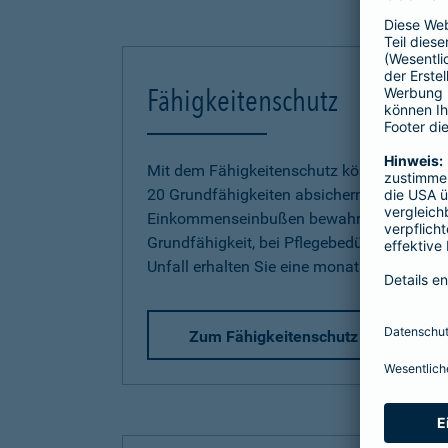
Fähigkeitenschutz
Mit dem Fähigkeitenschutz können Sie jetz
20 Grundfähigkeiten absichern und sich so
Einkommenseinbußen bewahren. Bereits be
Grundfähigkeit, bei Pflegebedürftigkeit od
Unfall erhalten Sie eine monatliche Rente.
Zum Fähigkeitenschutz