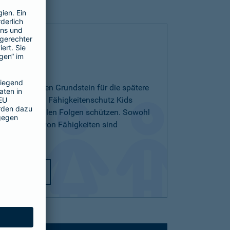
 Kids
ichern und den Grundstein für die spätere
egen. Mit dem Fähigkeitenschutz Kids
 den finanziellen Folgen schützen. Sowohl
ichterlernen von Fähigkeiten sind
utz Kids