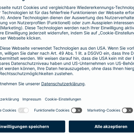
Fähigkeitenschutz
t bis zu
Fähigkeiten der Kinder abs
 vor
Arbeitskraftabsicherung l
im Verlust einer
können Sie Ihre Kinder vor
er bei einem schweren
der Verlust als auch das N
abgesichert.
zum Fähigkeitensch