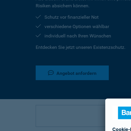
Risiken absichern können.
Schutz vor finanzieller Not
verschiedene Optionen wählbar
individuell nach Ihren Wünschen
Entdecken Sie jetzt unseren Existenzschutz.
Angebot anfordern
P