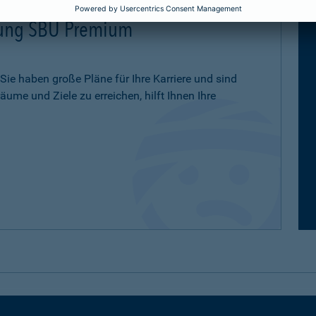
erung SBU Premium
 Sie haben große Pläne für Ihre Karriere und sind
ume und Ziele zu erreichen, hilft Ihnen Ihre