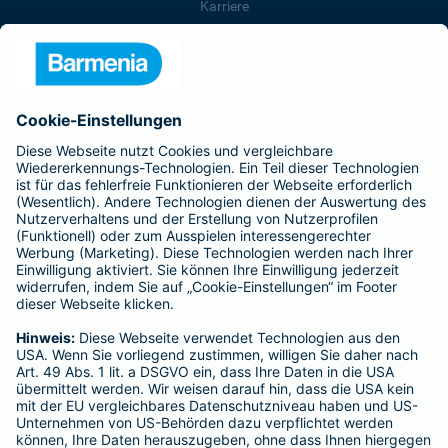
Karriere
Presse
Unternehmen
Anfahrt
Affiliate-Partner werden
Barmenia ist Teil der BarmeniaGothaer
BELIEBTE SEITEN
Kranken-Zusatzversicherung
Tierversicherungen
Haftpflichtversicherung
Hausratversicherung
SERVICE
Adresse ändern
Schaden melden
Kilometerstandsmeldung
Serviceübersicht