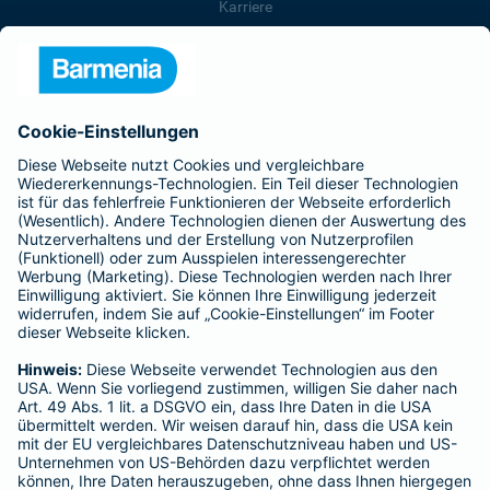
Karriere
Presse
Unternehmen
Anfahrt
Affiliate-Partner werden
Barmenia ist Teil der BarmeniaGothaer
BELIEBTE SEITEN
Kranken-Zusatzversicherung
Tierversicherungen
Haftpflichtversicherung
Hausratversicherung
SERVICE
Adresse ändern
Schaden melden
Kilometerstandsmeldung
Serviceübersicht