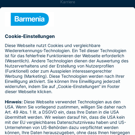
Karriere
Presse
Unternehmen
Anfahrt
Affiliate-Partner werden
Barmenia ist Teil der BarmeniaGothaer
BELIEBTE SEITEN
Kranken-Zusatzversicherung
Tierversicherungen
Haftpflichtversicherung
Hausratversicherung
SERVICE
Adresse ändern
Schaden melden
Kilometerstandsmeldung
Serviceübersicht