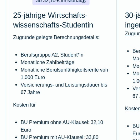
ab 32,10 € im Monat
💰
25-jährige Wirtschafts­
30-j
wissenschafts-Studentin
inge
Zugrun
Zugrunde gelegte Berechnungsdetails:
Ber
Berufsgruppe A2, Student*in
Ma
Monatliche Zahlbeiträge
Mon
Monatliche Berufsunfähigkeitsrente von
Mon
1.000 Euro
1.0
Versicherungs- und Leistungsdauer bis
Ver
67 Jahre
67 
Kosten für
Kosten
BU Premium ohne AU-Klausel: 32,10
BU
Euro
Eu
BU Premium mit AU-Klausel: 33,80