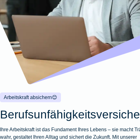
Wohnungsschutzbrief
Kunstversicherung
Montageversicherung
Zur
Zur
Zur
Gruppenunfall für
Gewässerschadenhaftpflicht
Reisehaftpflichtversicherung
Zur
Produktübersicht
Produktübersicht
Produktübersicht
Betriebe
Ausstellungsversicherung
Zur
Produktübersicht
Zur
Produktübersicht
Reiserücktrittsversicherung
Zur
Produktübersicht
Gruppenunfall für
Valorenversicherung
Produktübersicht
Vereine
Zur
Oldtimersammlungsversicherung
Produktübersicht
Zur
Produktübersicht
Zur
Produktübersicht
Arbeitskraft absichern
😊
Berufsunfähigkeitsversich
Ihre Arbeitskraft ist das Fundament Ihres Lebens – sie macht T
wahr, gestaltet Ihren Alltag und sichert die Zukunft. Mit unserer